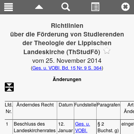
Richtlinien
über die Förderung von Studierenden
der Theologie der Lippischen
Landeskirche (ThStudFö)
vom 25. November 2014
(
Ges. u. VOBl. Bd. 15 Nr. 9 S. 364
)
Änderungen
Lfd.
Änderndes Recht
Datum
Fundstelle
Paragrafen
Art
Nr.
Änd
1
Beschluss des
12.
Ges. u.
§ 2
einge
Landeskirchenrates
Januar
VOBl.
Buchst. g)